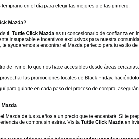
 temprano en el día para elegir las mejores ofertas primero.
lick Mazda?
de ti,
Tuttle Click Mazda
es tu concesionario de confianza en I
liente insuperable e incentivos exclusivos para nuestra comuni
 te ayudaremos a encontrar el Mazda perfecto para tu estilo de 
tro de Irvine, lo que nos hace accesibles desde áreas cercanas.
 aprovechar las promociones locales de Black Friday, haciéndo
quí para guiarte en cada paso del proceso de compra, asegurándo
k Mazda
el Mazda de tus sueños a un precio que te encantará. Si te pre
eriencia de compra sin estrés. Visita
Tuttle Click Mazda
en Irvi
jo o para obtener más información sobre nuestras promocio