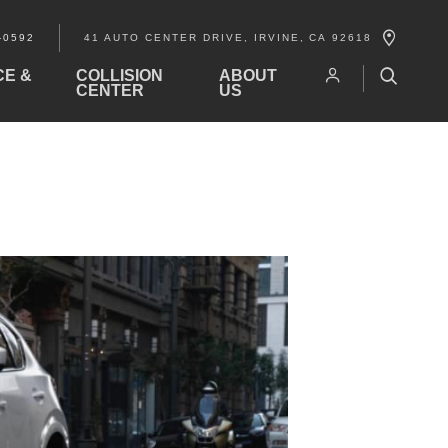
-0592
41 AUTO CENTER DRIVE
IRVINE
,
CA
92618
CE &
COLLISION
ABOUT
CENTER
US