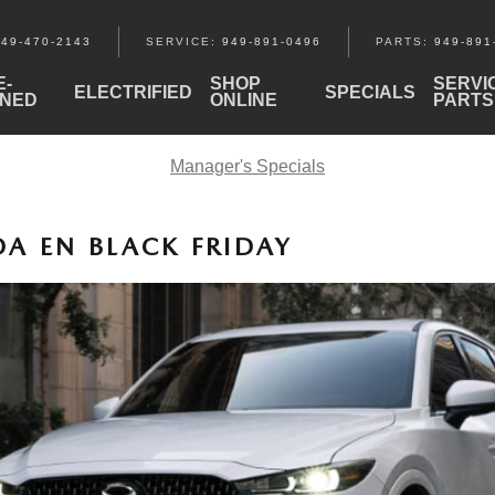
949-470-2143
SERVICE
:
949-891-0496
PARTS
:
949-891
E-
SHOP
SERVI
ELECTRIFIED
SPECIALS
NED
ONLINE
PARTS
Manager's Specials
A EN BLACK FRIDAY